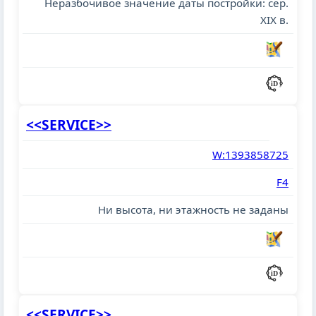
Неразбочивое значение даты постройки: сер.
XIX в.
<<SERVICE>>
W:1393858725
F4
Ни высота, ни этажность не заданы
<<SERVICE>>