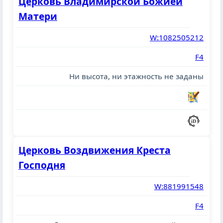
Церковь Владимирской Божией
Матери
W:1082505212
F4
Ни высота, ни этажность не заданы
Церковь Воздвижения Креста
Господня
W:881991548
F4