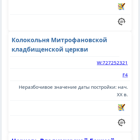
Колокольня Митрофановской
кладбищенской церкви
W:727252321
F4
Неразбочивое значение даты постройки: нач.
XX в.