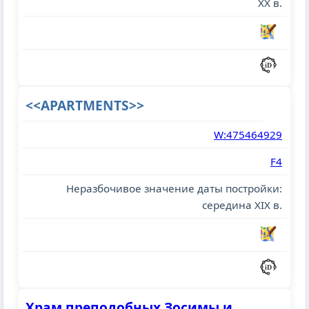
XX в.
<<APARTMENTS>>
W:475464929
F4
Неразбочивое значение даты постройки:
середина XIX в.
Храм преподобных Зосимы и