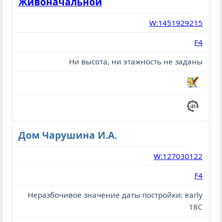
Живоначальной
W:1451929215
F4
Ни высота, ни этажность не заданы
Дом Чарушина И.А.
W:127030122
F4
Неразбочивое значение даты постройки: early
18C