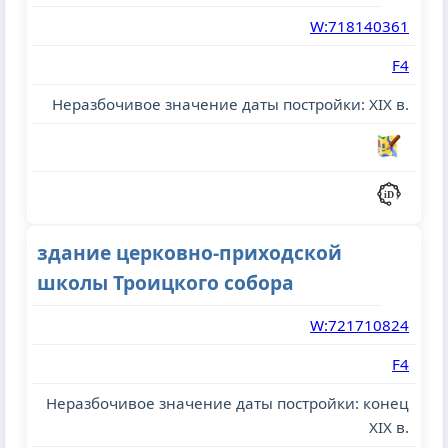
W:718140361
F4
Неразбочивое значение даты постройки: XIX в.
здание церковно-приходской
школы Троицкого собора
W:721710824
F4
Неразбочивое значение даты постройки: конец
XIX в.