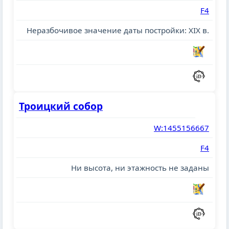
F4
Неразбочивое значение даты постройки: XIX в.
Троицкий собор
W:1455156667
F4
Ни высота, ни этажность не заданы