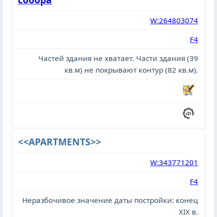
W:264803074
F4
Частей здания не хватает. Части здания (39
кв.м) не покрывают контур (82 кв.м).
<<APARTMENTS>>
W:343771201
F4
Неразбочивое значение даты постройки: конец
XIX в.