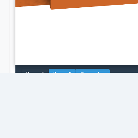
Рендер 1
Рендер 2
Фотография
ущее здание
Кировская область
Следующее