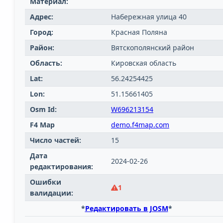
Материал:
Адрес:
Набережная улица 40
Город:
Красная Поляна
Район:
Вятскополянский район
Область:
Кировская область
Lat:
56.24254425
Lon:
51.15661405
Osm Id:
W696213154
F4 Map
demo.f4map.com
Число частей:
15
Дата
2024-02-26
редактирования:
Ошибки
1
валидации:
*
Редактировать в JOSM
*