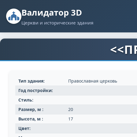
Валидатор 3D
Церкви и исторические здания
<<П
Тип здания:
Православная церковь
Год постройки:
Стиль:
Размер, м :
20
Высота, м :
17
Цвет: