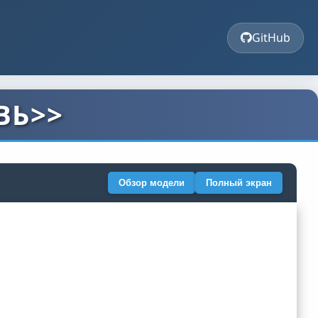
GitHub
ВЬ>>
Обзор модели
Полный экран