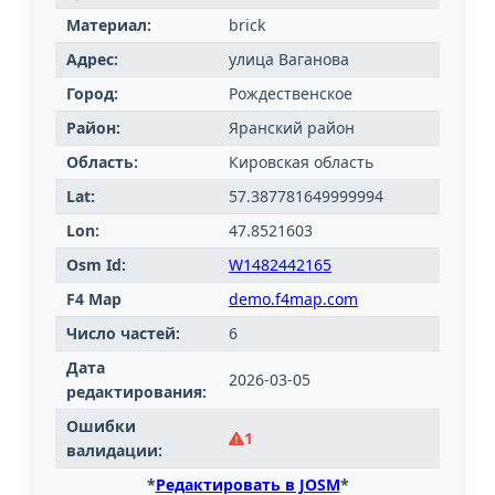
Материал:
brick
Адрес:
улица Ваганова
Город:
Рождественское
Район:
Яранский район
Область:
Кировская область
Lat:
57.387781649999994
Lon:
47.8521603
Osm Id:
W1482442165
F4 Map
demo.f4map.com
Число частей:
6
Дата
2026-03-05
редактирования:
Ошибки
1
валидации:
*
Редактировать в JOSM
*