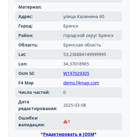
Материал:
Адрес:
улица Калинина 60
Город:
Брянск
Район:
городской округ Брянск
Область:
Брянская область
Lat:
53.236884149999995
Lon:
34.37018965
Osm Id:
W197029305
F4 Map
demo.f4map.com
Число частей:
0
Дата
2025-03-08
редактирования:
Ошибки
1
валидации:
*
Редактировать в JOSM
*