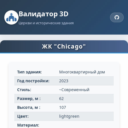
Валидатор 3D
Церкви и исторические здания
ЖК "Chicago"
Тип здания:
Многоквартирный дом
Год постройки:
2023
Стиль:
~Современный
Размер, м :
62
Высота, м :
107
Цвет:
lightgreen
Материал: