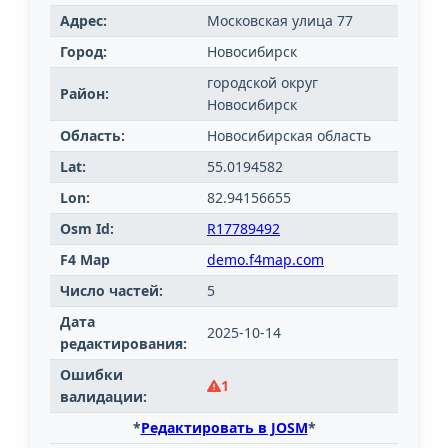
Адрес:
Московская улица 77
Город:
Новосибирск
городской округ
Район:
Новосибирск
Область:
Новосибирская область
Lat:
55.0194582
Lon:
82.94156655
Osm Id:
R17789492
F4 Map
demo.f4map.com
Число частей:
5
Дата
2025-10-14
редактирования:
Ошибки
1
валидации:
*
Редактировать в JOSM
*