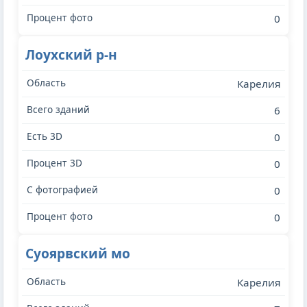
0
Лоухский р-н
Карелия
6
0
0
0
0
Суоярвский мо
Карелия