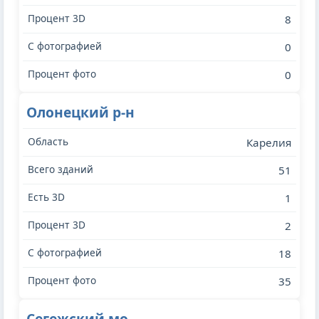
8
0
0
Олонецкий р-н
Карелия
51
1
2
18
35
Сегежский мо