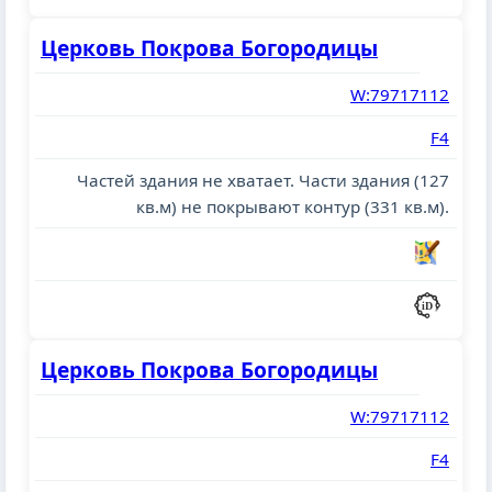
Церковь Покрова Богородицы
W:79717112
F4
Частей здания не хватает. Части здания (127
кв.м) не покрывают контур (331 кв.м).
Церковь Покрова Богородицы
W:79717112
F4