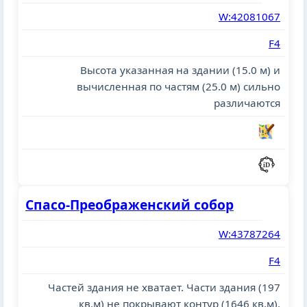
W:42081067
F4
Высота указанная на здании (15.0 м) и
вычисленная по частям (25.0 м) сильно
различаются
Спасо-Преображенский собор
W:43787264
F4
Частей здания не хватает. Части здания (197
кв.м) не покрывают контур (1646 кв.м).