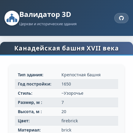
Валидатор 3D
Церкви и исторические здания
Канадейская башня XVII века
Тип здания:
Крепостная башня
Год постройки:
1650
Стиль:
~Узорочье
Размер, м :
7
Высота, м :
20
Цвет:
firebrick
Материал:
brick