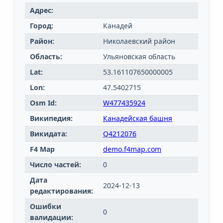
Адрес:
Город:
Канадей
Район:
Николаевский район
Область:
Ульяновская область
Lat:
53.161107650000005
Lon:
47.5402715
Osm Id:
W477435924
Википедия:
Канадейская башня
Викидата:
Q4212076
F4 Map
demo.f4map.com
Число частей:
0
Дата
2024-12-13
редактирования:
Ошибки
0
валидации: