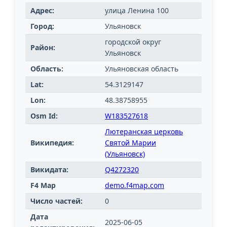
Адрес:
улица Ленина 100
Город:
Ульяновск
городской округ
Район:
Ульяновск
Область:
Ульяновская область
Lat:
54.3129147
Lon:
48.38758955
Osm Id:
W183527618
Лютеранская церковь
Википедия:
Святой Марии
(Ульяновск)
Викидата:
Q4272320
F4 Map
demo.f4map.com
Число частей:
0
Дата
2025-06-05