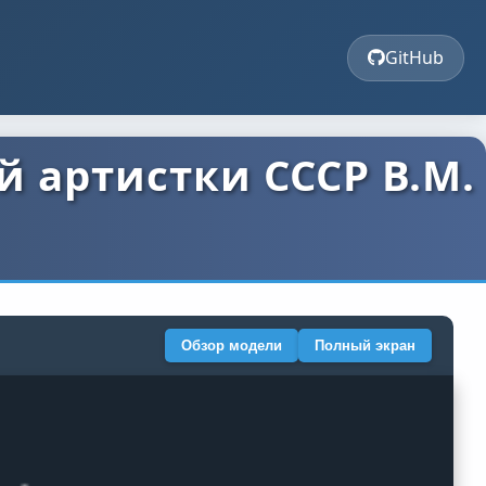
GitHub
 артистки СССР В.М.
Обзор модели
Полный экран