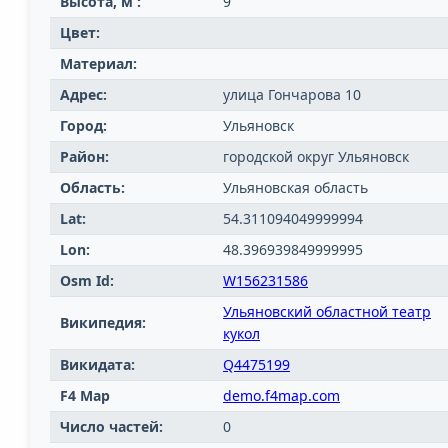
Высота, м :
9
Цвет:
Материал:
Адрес:
улица Гончарова 10
Город:
Ульяновск
Район:
городской округ Ульяновск
Область:
Ульяновская область
Lat:
54.311094049999994
Lon:
48.396939849999995
Osm Id:
W156231586
Ульяновский областной театр
Википедия:
кукол
Викидата:
Q4475199
F4 Map
demo.f4map.com
Число частей:
0