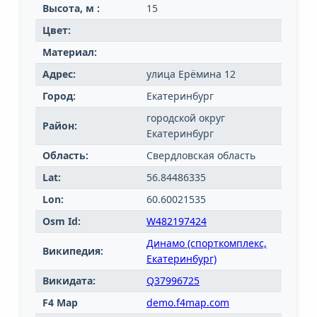
Высота, м :
15
Цвет:
Материал:
Адрес:
улица Ерёмина 12
Город:
Екатеринбург
городской округ
Район:
Екатеринбург
Область:
Свердловская область
Lat:
56.84486335
Lon:
60.60021535
Osm Id:
W482197424
Динамо (спорткомплекс,
Википедия:
Екатеринбург)
Викидата:
Q37996725
F4 Map
demo.f4map.com