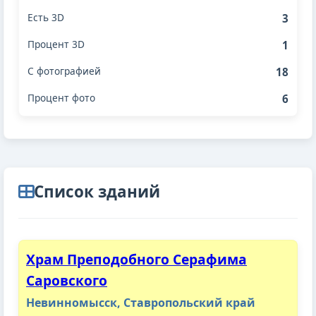
3
1
18
6
Cписок зданий
Храм Преподобного Серафима
Саровского
Невинномысск, Ставропольский край