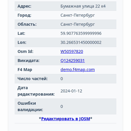
Адрес:
Бумажная улица 22 к4
Город:
Санкт-Петербург
Область:
Санкт-Петербург
Lat:
59.907763599999996
Lon:
30.266531450000002
Osm Id:
W50597820
Викидата:
Q124259031
F4 Map
demo.f4map.com
Число частей:
0
Дата
2024-01-12
редактирования:
Ошибки
0
валидации:
*
Редактировать в JOSM
*