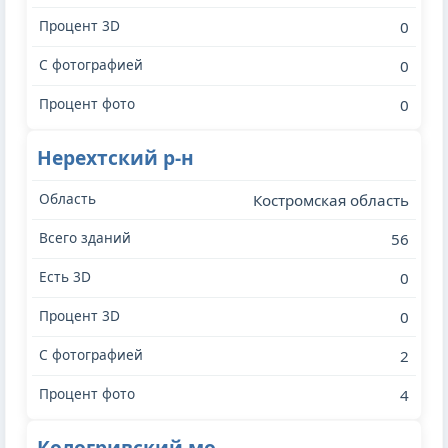
0
0
0
Нерехтский р-н
Костромская область
56
0
0
2
4
Кологривский мо