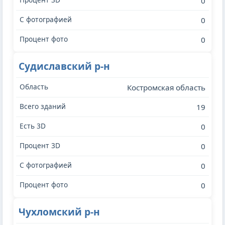
0
0
0
Судиславский р-н
Костромская область
19
0
0
0
0
Чухломский р-н