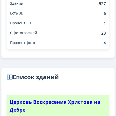
527
6
1
23
4
Cписок зданий
Церковь Воскресения Христова на
Дебре