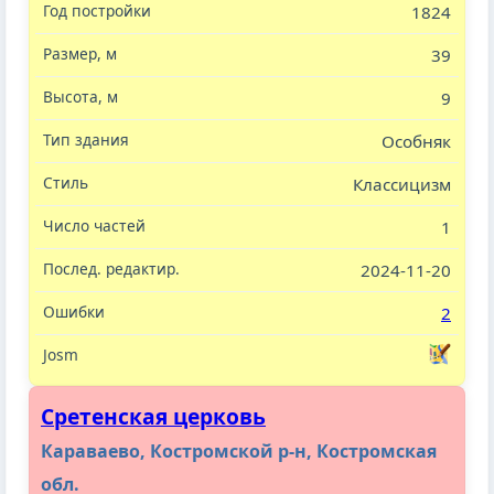
1824
39
9
Особняк
Классицизм
1
2024-11-20
2
Сретенская церковь
Караваево, Костромской р-н, Костромская
обл.