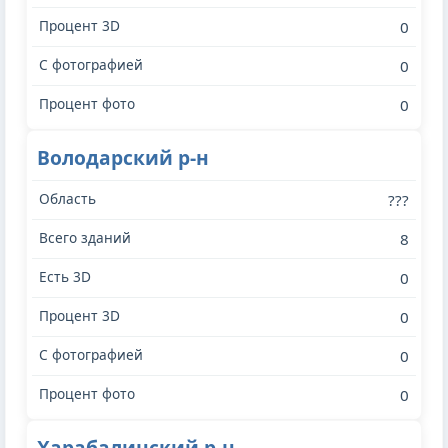
0
0
0
Володарский р-н
???
8
0
0
0
0
Харабалинский р-н