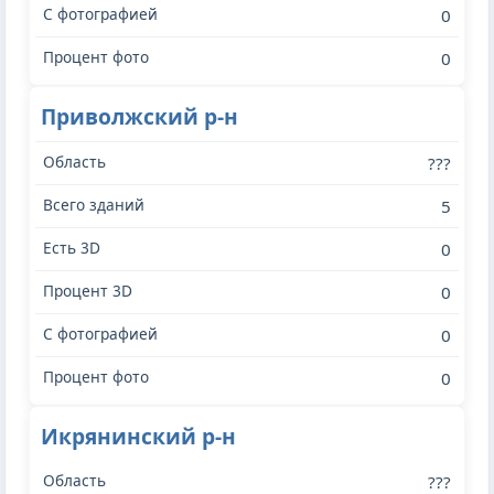
0
0
Приволжский р-н
???
5
0
0
0
0
Икрянинский р-н
???