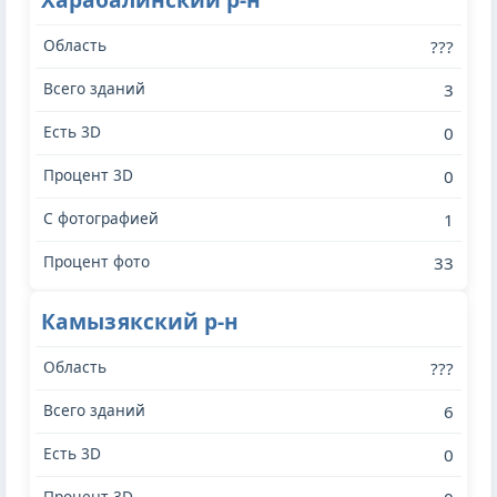
???
3
0
0
1
33
Камызякский р-н
???
6
0