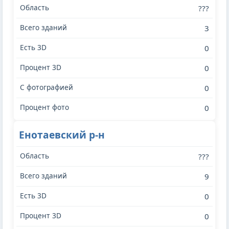
???
3
0
0
0
0
Енотаевский р-н
???
9
0
0