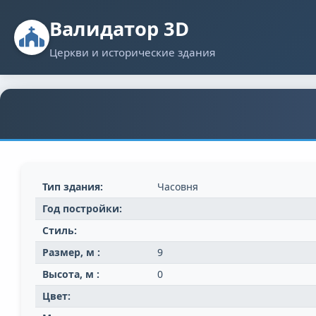
Валидатор 3D
Церкви и исторические здания
Тип здания:
Часовня
Год постройки:
Стиль:
Размер, м :
9
Высота, м :
0
Цвет: