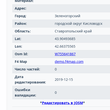
Материал:
Адрес:
Город:
Зеленогорский
Район:
городской округ Кисловодск
Область:
Ставропольский край
Lat:
43.90493685
Lon:
42.66375565
Osm Id:
W755641867
F4 Map
demo.f4map.com
Число частей:
0
Дата
2019-12-15
редактирования:
Ошибки
0
валидации:
*
Редактировать в JOSM
*