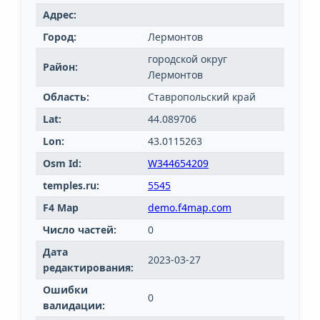
Адрес:
Город:
Лермонтов
городской округ
Район:
Лермонтов
Область:
Ставропольский край
Lat:
44.089706
Lon:
43.0115263
Osm Id:
W344654209
temples.ru:
5545
F4 Map
demo.f4map.com
Число частей:
0
Дата
2023-03-27
редактирования:
Ошибки
0
валидации: