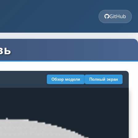
GitHub
вь
Обзор модели
Полный экран