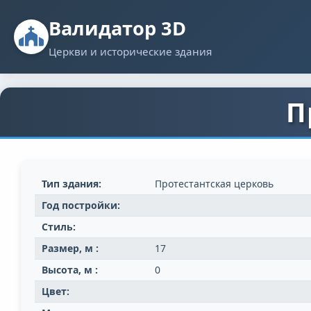
Валидатор 3D
Церкви и исторические здания
П
Тип здания:
Протестантская церковь
Год постройки:
Стиль:
Размер, м :
17
Высота, м :
0
Цвет: