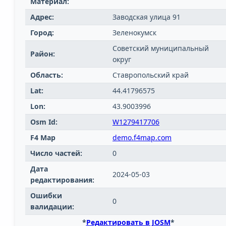
Материал:
Адрес:
Заводская улица 91
Город:
Зеленокумск
Советский муниципальный
Район:
округ
Область:
Ставропольский край
Lat:
44.41796575
Lon:
43.9003996
Osm Id:
W1279417706
F4 Map
demo.f4map.com
Число частей:
0
Дата
2024-05-03
редактирования:
Ошибки
0
валидации:
*
Редактировать в JOSM
*