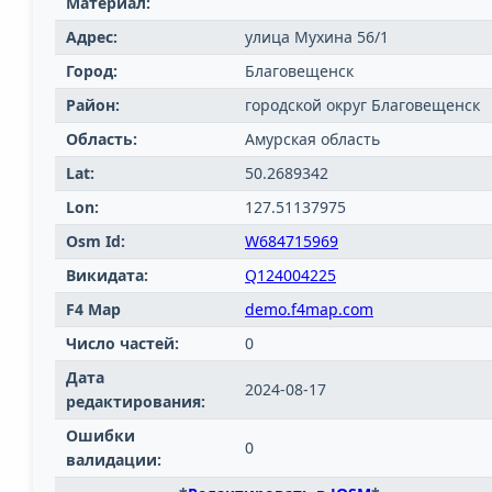
Материал:
Адрес:
улица Мухина 56/1
Город:
Благовещенск
Район:
городской округ Благовещенск
Область:
Амурская область
Lat:
50.2689342
Lon:
127.51137975
Osm Id:
W684715969
Викидата:
Q124004225
F4 Map
demo.f4map.com
Число частей:
0
Дата
2024-08-17
редактирования:
Ошибки
0
валидации: